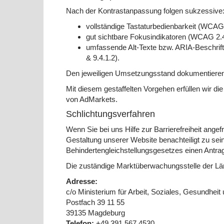
Nach der Kontrastanpassung folgen sukzessive
vollständige Tastaturbedienbarkeit (WCAG 
gut sichtbare Fokusindikatoren (WCAG 2.4
umfassende Alt-Texte bzw. ARIA-Beschrift
& 9.4.1.2).
Den jeweiligen Umsetzungsstand dokumentieren 
Mit diesem gestaffelten Vorgehen erfüllen wir di
von AdMarkets.
Schlichtungsverfahren
Wenn Sie bei uns Hilfe zur Barrierefreiheit angef
Gestaltung unserer Website benachteiligt zu sei
Behindertengleichstellungsgesetzes einen Antrag 
Die zuständige Marktüberwachungsstelle der Länd
Adresse:
c/o Ministerium für Arbeit, Soziales, Gesundhei
Postfach 39 11 55
39135 Magdeburg
Telefon:
+49 391 567 4530