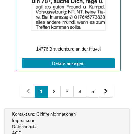
der
Anzeige
2064185
anzeigen
|
Info:
Postleitzahl:
Ort:
14776
Brandenburg an der Havel
(ID: 2064185)
Details anzeigen
1
2
3
4
5
Kontakt und Chiffreinformationen
Impressum
Datenschutz
AGB