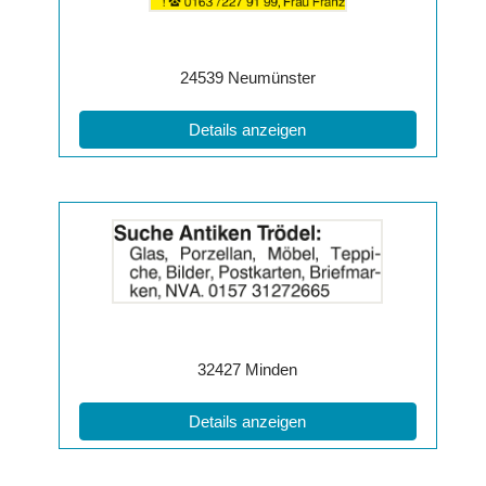
Info:
Postleitzahl:
Ort:
24539
Neumünster
(ID: 2064121)
Details anzeigen
Details
der
Anzeige
2064128
anzeigen
|
Info:
Postleitzahl:
Ort:
32427
Minden
(ID: 2064128)
Details anzeigen