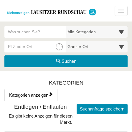
Startseite
Toggl
Meldungsbereich für Such- und Filterstatus
Suchbegriff
Alle Kategorien
PLZ/Ort
Umgebungssuche (km)
Suchen
Kategorien & Anzeigen Übe
KATEGORIEN
Kategorien anzeigen
Bedienhinweis: Navigieren Sie mit Tab (Shift+Tab zurück). Drücken
Rubrik:
Entflogen / Entlaufen
Suchanfrage speichern
Es gibt keine Anzeigen für diesen
Markt.