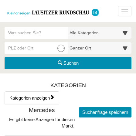
Startseite
Toggl
Meldungsbereich für Such- und Filterstatus
Suchbegriff
Alle Kategorien
PLZ/Ort
Umgebungssuche (km)
Suchen
Kategorien & Anzeigen Übe
KATEGORIEN
Kategorien anzeigen
Bedienhinweis: Navigieren Sie mit Tab (Shift+Tab zurück). Drücken
Rubrik:
Mercedes
Suchanfrage speichern
Es gibt keine Anzeigen für diesen
Markt.