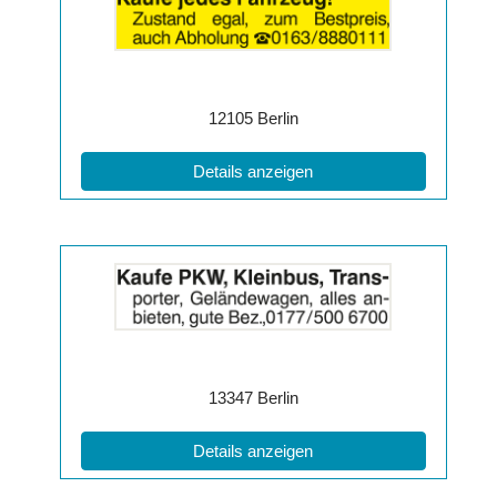
Anzeige
2064137
anzeigen
|
Info:
Postleitzahl:
Ort:
12105
Berlin
(ID: 2064137)
Details anzeigen
Details
der
Anzeige
2064211
anzeigen
|
Info:
Postleitzahl:
Ort:
13347
Berlin
(ID: 2064211)
Details anzeigen