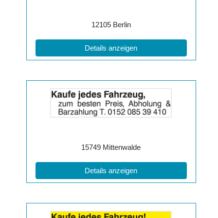
|
Info:
Postleitzahl:
Ort:
12105
Berlin
(ID: 2064136)
Details anzeigen
Details
der
Anzeige
2064242
anzeigen
|
Info:
Postleitzahl:
Ort:
15749
Mittenwalde
(ID: 2064242)
Details anzeigen
Details
der