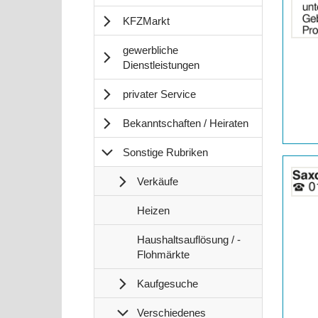
Anzeige
KFZMarkt
2059711
anzeigen
gewerbliche
|
Dienstleistungen
Info:
privater Service
Bekanntschaften / Heiraten
Sonstige Rubriken
Details
der
Verkäufe
Anzeige
2058041
S
Heizen
anzeigen
o
|
S
n
Haushaltsauflösung / -
Info:
o
s
Flohmärkte
n
t
s
Kaufgesuche
i
t
g
Verschiedenes
i
e