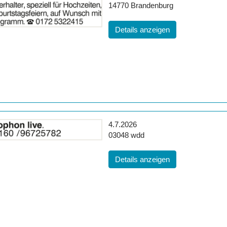
Postleitzahl:
Ort:
14770
Brandenburg
(ID: 2059711)
Details anzeigen
Erscheinungsdatum:
4.7.2026
Postleitzahl:
Ort:
03048
wdd
(ID: 2058041)
Details anzeigen