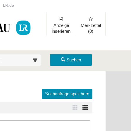
LR.de
Anzeige
Merkzettel
inserieren
(0)
suche (km)
Suchen
Suchanfrage speichern
 auszuklappen und Links zu öffnen. Mit Pfeil rechts klappen Sie auf,
Zur
Zur
Kachelansicht
Listenansicht
wechseln
wechseln