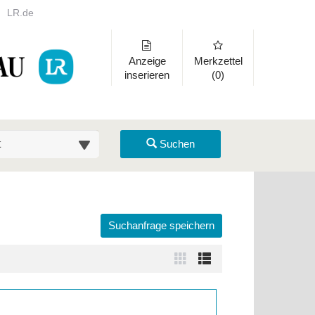
LR.de
Anzeige
Merkzettel
inserieren
(0)
suche (km)
Suchen
Suchanfrage speichern
 auszuklappen und Links zu öffnen. Mit Pfeil rechts klappen Sie auf,
Zur
Zur
Kachelansicht
Listenansicht
wechseln
wechseln