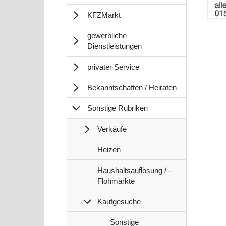
Anzeige
KFZMarkt
2064130
anzeigen
gewerbliche
|
Dienstleistungen
Info:
privater Service
Bekanntschaften / Heiraten
Sonstige Rubriken
Verkäufe
S
Heizen
o
S
n
Haushaltsauflösung / -
o
s
Flohmärkte
n
t
s
Kaufgesuche
i
t
g
S
Sonstige
i
e