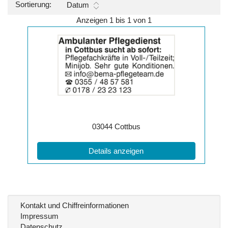
Sortierung:
Datum
Anzeigen 1 bis 1 von 1
Details
der
Anzeige
2064098
anzeigen
|
Info:
Postleitzahl:
Ort:
03044
Cottbus
(ID: 2064098)
Details anzeigen
Kontakt und Chiffreinformationen
Impressum
Datenschutz