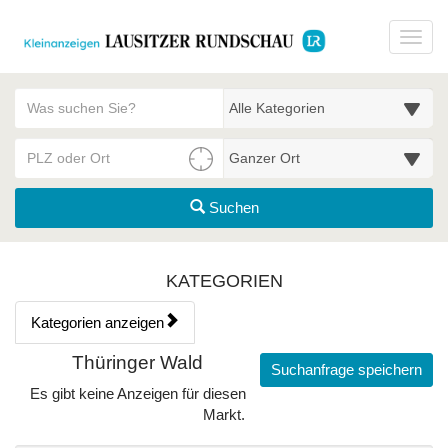
Startseite
Toggl
Meldungsbereich für Such- und Filterstatus
Suchbegriff
Alle Kategorien
PLZ/Ort
Umgebungssuche (km)
Suchen
Kategorien & Anzeigen Übe
KATEGORIEN
Kategorien anzeigen
Bedienhinweis: Navigieren Sie mit Tab (Shift+Tab zurück). Drücken
Rubrik:
Thüringer Wald
Suchanfrage speichern
Es gibt keine Anzeigen für diesen
Markt.